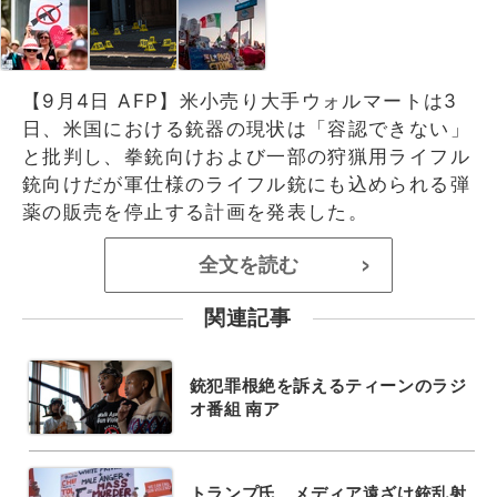
【9月4日 AFP】米小売り大手ウォルマートは3
日、米国における銃器の現状は「容認できない」
と批判し、拳銃向けおよび一部の狩猟用ライフル
銃向けだが軍仕様のライフル銃にも込められる弾
薬の販売を停止する計画を発表した。
全文を読む
>
関連記事
銃犯罪根絶を訴えるティーンのラジ
オ番組 南ア
トランプ氏、メディア遠ざけ銃乱射