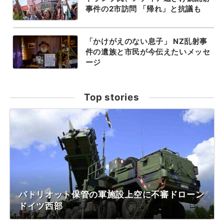
事件の2市訪問 「帰れ」と抗議も
「かけがえのない息子」 NZ乱射事
件の遺族と市民が今伝えたいメッセ
ージ
Top stories
パトリオット保管の軍施設上空に不審ドローン
ドイツ西部