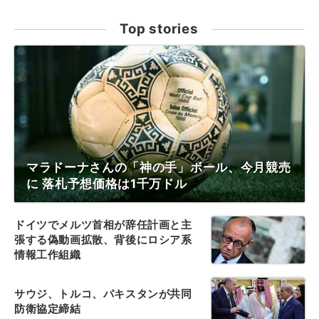
Top stories
マラドーナさんの「神の手」ボール、今月競売
に 落札予想価格は1千万ドル
ドイツでメルツ首相が辞任計画と主
張する偽動画拡散、背後にロシア系
情報工作組織
サウジ、トルコ、パキスタンが共同
防衛協定締結