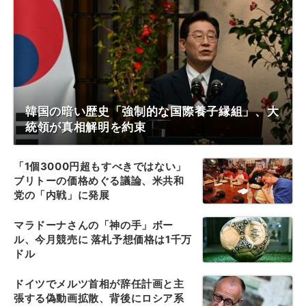
韓国の暗い歴史「強制的な国際養子縁組」、大
統領が真相解明を約束
「1個3000円超もすべきではない」
ブリトーの価格めぐる議論、米共和
党の「内戦」に発展
マラドーナさんの「神の手」ボー
ル、今月競売に 落札予想価格は1千万
ドル
ドイツでメルツ首相が辞任計画と主
張する偽動画拡散、背後にロシア系