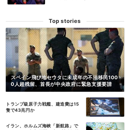
Top stories
スペイン飛び地セウタに未成年の不法移民100
0人超残留、首長が中央政府に緊急支援要請
トランプ級原子力戦艦、建造費は15
隻で43兆円か
イラン、ホルムズ海峡「新航路」で