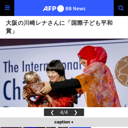
大阪の川崎レナさんに「国際子ども平和
賞」
❮
4/4
❯
caption +