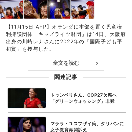
【11月15日 AFP】オランダに本部を置く児童権
利擁護団体「キッズライツ財団」は14日、大阪府
出身の川崎レナさんに2022年の「国際子ども平
和賞」を授与した。
全文を読む
>
関連記事
トゥンベリさん、COP27欠席へ
「グリーンウォッシング」非難
マララ・ユスフザイ氏、タリバンに
女子教育再開訴え