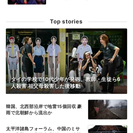
Top stories
タイの学校で10代少年が発砲、教師・生徒ら6
人殺害 祖父母殺害した後移動
韓国、北西部沿岸で地雷15個回収 豪
雨で北朝鮮から流出か
太平洋諸島フォーラム、中国のミサ