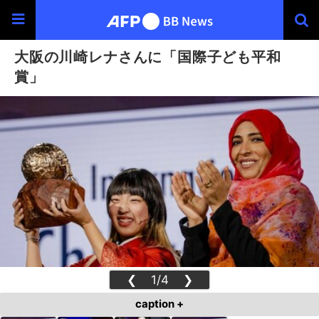
大阪の川崎レナさんに「国際子ども平和
賞」
❮
1/4
❯
caption +