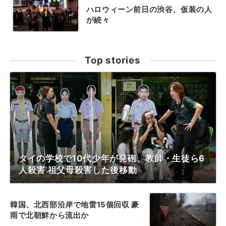
ハロウィーン前日の渋谷、仮装の人
が続々
Top stories
タイの学校で10代少年が発砲、教師・生徒ら6
人殺害 祖父母殺害した後移動
韓国、北西部沿岸で地雷15個回収 豪
雨で北朝鮮から流出か