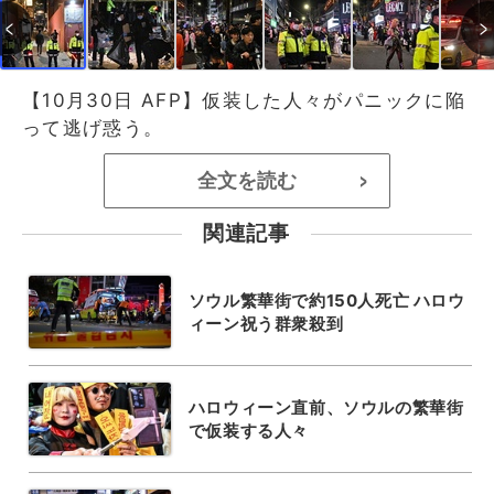
【10月30日 AFP】仮装した人々がパニックに陥
って逃げ惑う。
全文を読む
>
関連記事
ソウル繁華街で約150人死亡 ハロウ
ィーン祝う群衆殺到
ハロウィーン直前、ソウルの繁華街
で仮装する人々