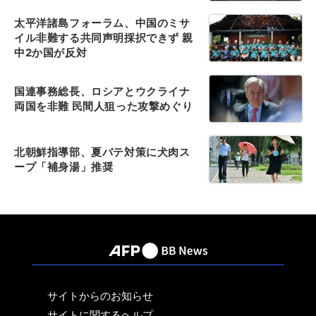
太平洋諸島フォーラム、中国のミサ
イル非難する共同声明採択できず 親
中2か国が反対
国連事務総長、ロシアとウクライナ
両国を非難 民間人狙った攻撃めぐり
北朝鮮指導部、夏バテ対策に犬肉ス
ープ「補身湯」推奨
サイトからのお知らせ
サイトに関するヘルプ