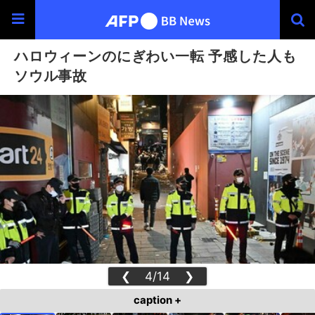
ハロウィーンのにぎわい一転 予感した人も
ソウル事故
❮
4/14
❯
caption +