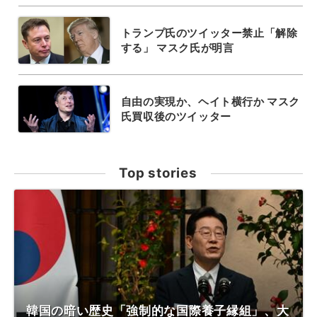
トランプ氏のツイッター禁止「解除
する」 マスク氏が明言
自由の実現か、ヘイト横行か マスク
氏買収後のツイッター
Top stories
韓国の暗い歴史「強制的な国際養子縁組」、大