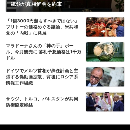
統領が真相解明を約束
「1個3000円超もすべきではない」
ブリトーの価格めぐる議論、米共和
党の「内戦」に発展
マラドーナさんの「神の手」ボー
ル、今月競売に 落札予想価格は1千万
ドル
ドイツでメルツ首相が辞任計画と主
張する偽動画拡散、背後にロシア系
情報工作組織
サウジ、トルコ、パキスタンが共同
防衛協定締結