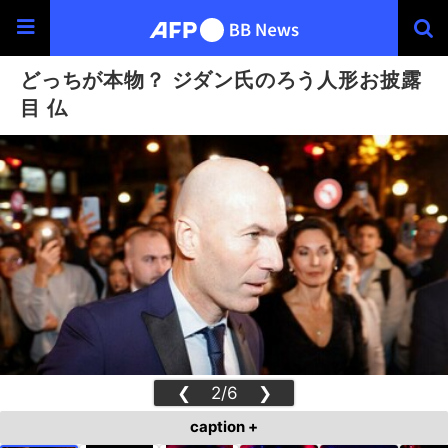
どっちが本物？ ジダン氏のろう人形お披露
目 仏
❮
2/6
❯
caption +