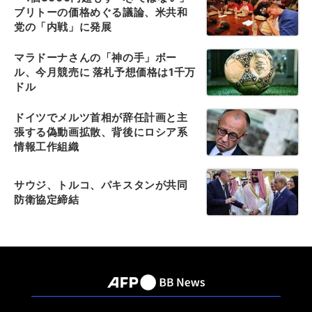
ブリトーの価格めぐる議論、米共和
党の「内戦」に発展
マラドーナさんの「神の手」ボー
ル、今月競売に 落札予想価格は1千万
ドル
ドイツでメルツ首相が辞任計画と主
張する偽動画拡散、背後にロシア系
情報工作組織
サウジ、トルコ、パキスタンが共同
防衛協定締結