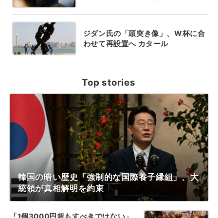
ジダン氏の「頭突き像」、W杯に合
わせて再設置へ カタール
Top stories
韓国の暗い歴史「強制的な国際養子縁組」、大
統領が真相解明を約束
「1個3000円超もすべきではない」