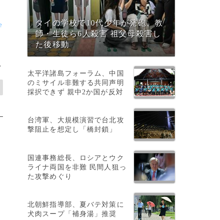
タイの学校で10代少年が発砲、教
e
師・生徒ら6人殺害 祖父母殺害し
た後移動
>
太平洋諸島フォーラム、中国
のミサイル非難する共同声明
採択できず 親中2か国が反対
台湾軍、大規模演習で台北攻
撃阻止を想定し「橋封鎖」
国連事務総長、ロシアとウク
ライナ両国を非難 民間人狙っ
た攻撃めぐり
北朝鮮指導部、夏バテ対策に
犬肉スープ「補身湯」推奨