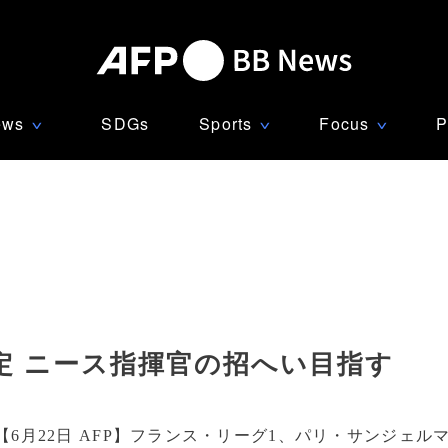
ews
SDGs
Sports
Focus
P
∨
∨
∨
定 ニース指揮官の招へい目指す
【6月22日 AFP】フランス・リーグ1、パリ・サンジェル