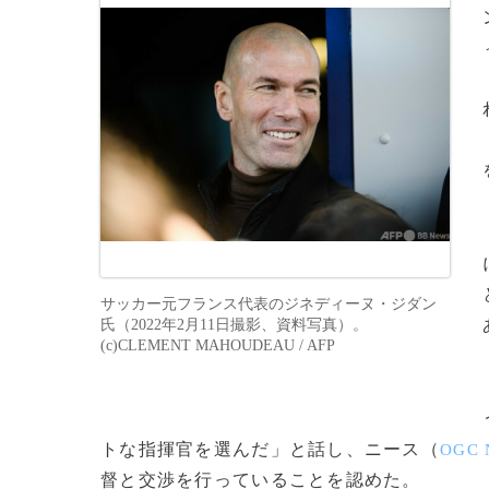
サッカー元フランス代表のジネディーヌ・ジダン
氏（2022年2月11日撮影、資料写真）。
(c)CLEMENT MAHOUDEAU / AFP
トな指揮官を選んだ」と話し、ニース（
OGC 
督と交渉を行っていることを認めた。