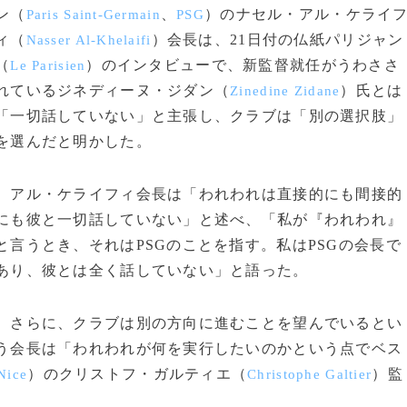
ン（
、
）のナセル・アル・ケライ
Paris Saint-Germain
PSG
ィ（
）会長は、21日付の仏紙パリジャン
Nasser Al-Khelaifi
（
）のインタビューで、新監督就任がうわささ
Le Parisien
れているジネディーヌ・ジダン（
）氏とは
Zinedine Zidane
「一切話していない」と主張し、クラブは「別の選択肢」
を選んだと明かした。
アル・ケライフィ会長は「われわれは直接的にも間接的
にも彼と一切話していない」と述べ、「私が『われわれ』
と言うとき、それはPSGのことを指す。私はPSGの会長で
あり、彼とは全く話していない」と語った。
さらに、クラブは別の方向に進むことを望んでいるとい
う会長は「われわれが何を実行したいのかという点でベス
）のクリストフ・ガルティエ（
）監
Nice
Christophe Galtier