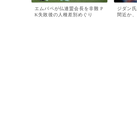
エムバペが仏連盟会長を非難 P
ジダン氏
K失敗後の人種差別めぐり
間近か、