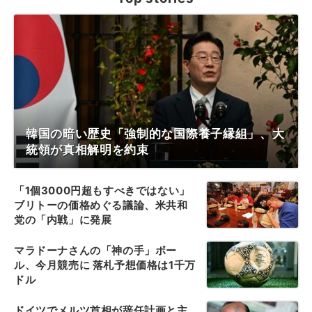
韓国の暗い歴史「強制的な国際養子縁組」、大
統領が真相解明を約束
「1個3000円超もすべきではない」
ブリトーの価格めぐる議論、米共和
党の「内戦」に発展
マラドーナさんの「神の手」ボー
ル、今月競売に 落札予想価格は1千万
ドル
ドイツでメルツ首相が辞任計画と主