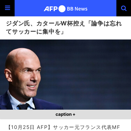
ジダン氏、カタールW杯控え「論争は忘れ
てサッカーに集中を」
caption +
【10月25日 AFP】サッカー元フランス代表MF