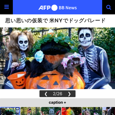
思い思いの仮装で 米NYでドッグパレード
❮
2/26
❯
caption +