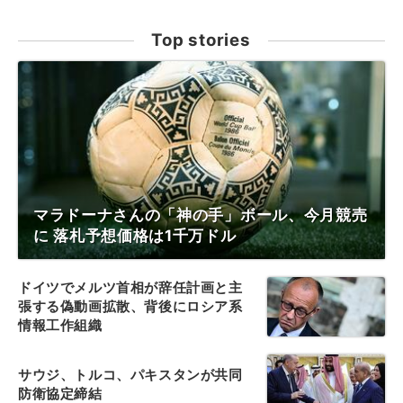
Top stories
マラドーナさんの「神の手」ボール、今月競売
に 落札予想価格は1千万ドル
ドイツでメルツ首相が辞任計画と主
張する偽動画拡散、背後にロシア系
情報工作組織
サウジ、トルコ、パキスタンが共同
防衛協定締結