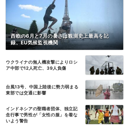
西欧の6月と7月の暑さは観測史上最高を記
録、EU気候監視機関
ウクライナの無人機攻撃によりロシ
ア中部で12人死亡、39人負傷
台風13号、中国上陸後に勢力弱まる
東部では交通に影響
インドネシアの聖職者団体、独立記
念行事で男性が「女性の服」を着な
いよう警告