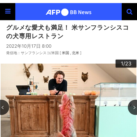
グルメな愛犬も満足！ 米サンフランシスコ
の犬専用レストラン
2022年10月17日 8:00
発信地：サンフランシスコ/米国 [
米国
北米
]
20
23
22
10
13
14
16
19
12
15
17
18
21
11
3
4
6
9
2
5
7
8
1
/23
/23
/23
/23
/23
/23
/23
/23
/23
/23
/23
/23
/23
/23
/23
/23
/23
/23
/23
/23
/23
/23
/23