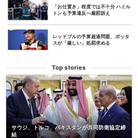
「お仕置き」程度では不十分 ハミル
トンも予算違反へ厳罰訴え
レッドブルの予算超過問題、ボッタ
スが「厳しい」処罰求める
Top stories
サウジ、トルコ、パキスタンが共同防衛協定締
結