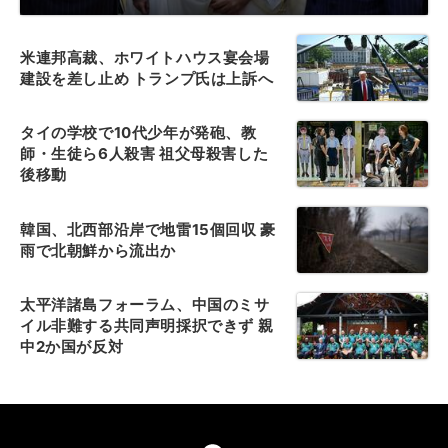
米連邦高裁、ホワイトハウス宴会場
建設を差し止め トランプ氏は上訴へ
タイの学校で10代少年が発砲、教
師・生徒ら6人殺害 祖父母殺害した
後移動
韓国、北西部沿岸で地雷15個回収 豪
雨で北朝鮮から流出か
太平洋諸島フォーラム、中国のミサ
イル非難する共同声明採択できず 親
中2か国が反対