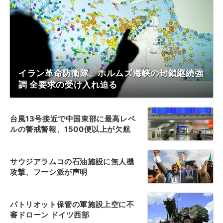
イラン革命防衛隊、ホルムズ海峡の封鎖継続強
調 全要求の受け入れ迫る
台風13号接近で中国東部に最高レベ
ルの警戒警報、1500便以上が欠航
サウジアラムコの石油施設に無人機
攻撃、フーシ派が声明
パトリオット保管の軍施設上空に不
審ドローン ドイツ西部