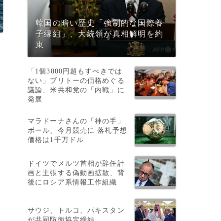
韓国の暗い歴史「強制的な国際養
子縁組」、大統領が真相解明を約
束
「1個3000円超もすべきでは
ない」ブリトーの価格めぐる
議論、米共和党の「内戦」に
発展
マラドーナさんの「神の手」
ボール、今月競売に 落札予想
価格は1千万ドル
報
ドイツでメルツ首相が辞任計
画と主張する偽動画拡散、背
後にロシア系情報工作組織
ま
サウジ、トルコ、パキスタン
が共同防衛協定締結