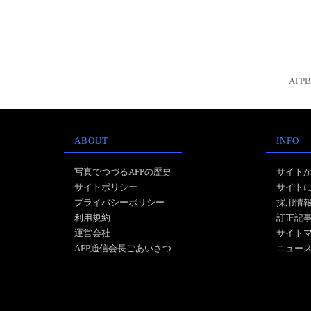
AFP
ABOUT
INFO
写真でつづるAFPの歴史
サイト
サイトポリシー
サイト
プライバシーポリシー
採用情
利用規約
訂正記
運営会社
サイト
AFP通信会長ごあいさつ
ニュー