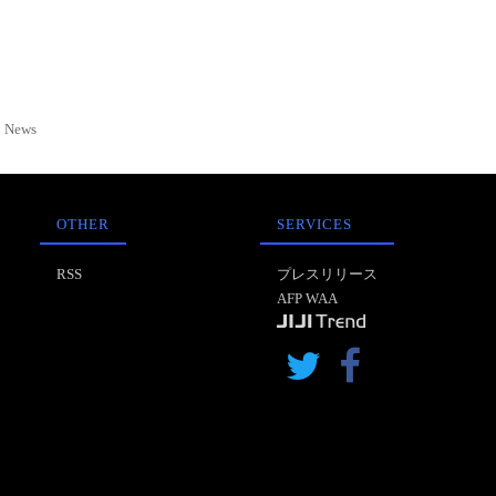
News
OTHER
SERVICES
RSS
プレスリリース
AFP WAA