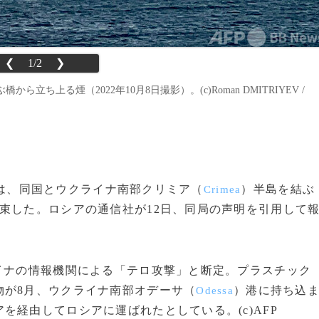
❮
1/2
❯
上る煙（2022年10月8日撮影）。(c)Roman DMITRIYEV /
は、同国とウクライナ南部クリミア（
）半島を結ぶ
Crimea
束した。ロシアの通信社が12日、同局の声明を引用して
イナの情報機関による「テロ攻撃」と断定。プラスチック
物が8月、ウクライナ南部オデーサ（
）港に持ち込
Odessa
を経由してロシアに運ばれたとしている。(c)AFP