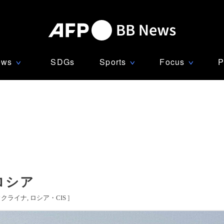
ews
SDGs
Sports
Focus
P
∨
∨
∨
ロシア
ウクライナ
ロシア・CIS
]