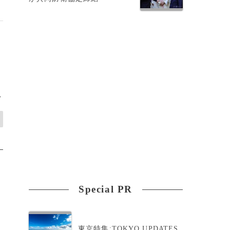
>
Special PR
東京特集:TOKYO UPDATES