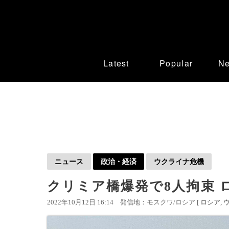
Latest
Popular
N
ニュース
政治・経済
ウクライナ危機
クリミア橋爆発で8人拘束 
2022年10月12日 16:14
発信地：モスクワ/ロシア [
ロシア