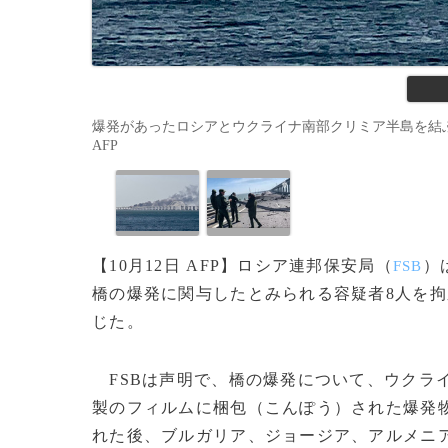
爆発があったロシアとウクライナ南部クリミア半島を結ぶ橋から立ち
AFP
【10月12日 AFP】ロシア連邦保安局（
）
FSB
橋の爆発に関与したとみられる容疑者8人を拘
じた。
FSBは声明で、橋の爆発について、ウクラ
製のフィルムに梱包（こんぽう）された爆発
れた後、ブルガリア、ジョージア、アルメニア