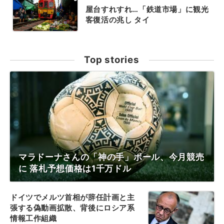
屋台すれすれ…「鉄道市場」に観光
客復活の兆し タイ
Top stories
マラドーナさんの「神の手」ボール、今月競売
に 落札予想価格は1千万ドル
ドイツでメルツ首相が辞任計画と主
張する偽動画拡散、背後にロシア系
情報工作組織