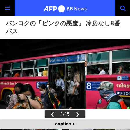
バンコクの「ピンクの悪魔」 冷房なし8番
バス
❮
1/15
❯
caption +