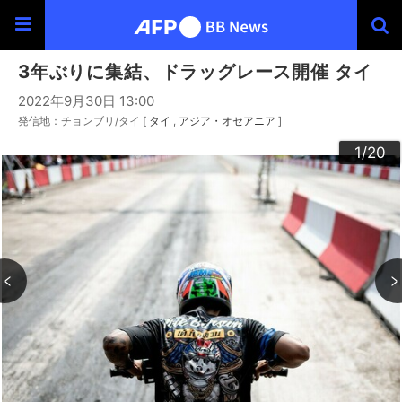
3年ぶりに集結、ドラッグレース開催 タイ
2022年9月30日 13:00
発信地：チョンブリ/タイ [
タイ
アジア・オセアニア
]
20
10
13
14
16
19
12
15
17
18
11
3
4
6
9
2
5
7
8
1
/20
/20
/20
/20
/20
/20
/20
/20
/20
/20
/20
/20
/20
/20
/20
/20
/20
/20
/20
/20