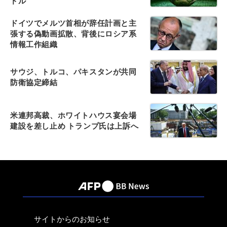
ドル
ドイツでメルツ首相が辞任計画と主
張する偽動画拡散、背後にロシア系
情報工作組織
サウジ、トルコ、パキスタンが共同
防衛協定締結
米連邦高裁、ホワイトハウス宴会場
建設を差し止め トランプ氏は上訴へ
サイトからのお知らせ