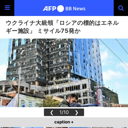
ウクライナ大統領「ロシアの標的はエネル
ギー施設」 ミサイル75発か
❮
1/10
❯
caption +