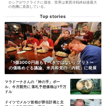
ロシアがウクライナに侵攻、世界は東西冷戦終結後最大
の危機に直面している。
Top stories
「1個3000円超もすべきではない」ブリトー
の価格めぐる議論、米共和党の「内戦」に発展
マラドーナさんの「神の手」ボー
ル、今月競売に 落札予想価格は1千万
ドル
ドイツでメルツ首相が辞任計画と主