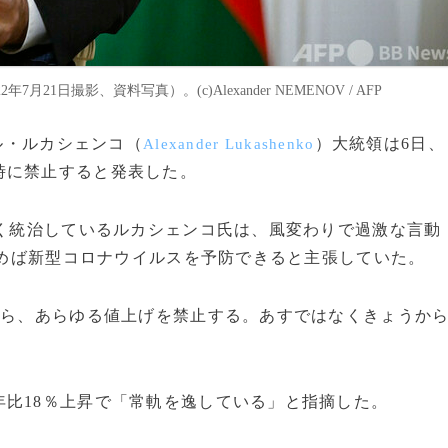
日撮影、資料写真）。(c)Alexander NEMENOV / AFP
ドル・ルカシェンコ（
）大統領は6日、
Alexander Lukashenko
時に禁止すると発表した。
しく統治しているルカシェンコ氏は、風変わりで過激な言動
を飲めば新型コロナウイルスを予防できると主張していた。
から、あらゆる値上げを禁止する。あすではなくきょうか
比18％上昇で「常軌を逸している」と指摘した。