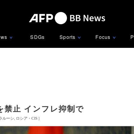
ews
SDGs
Sports
Focus
P
∨
∨
∨
を禁止 インフレ抑制で
ラルーシ
ロシア・CIS
]