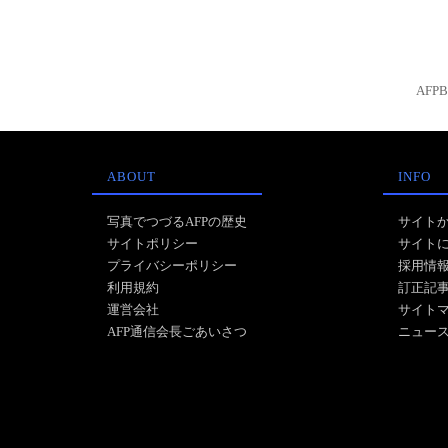
AFP
ABOUT
INFO
写真でつづるAFPの歴史
サイト
サイトポリシー
サイト
プライバシーポリシー
採用情
利用規約
訂正記
運営会社
サイト
AFP通信会長ごあいさつ
ニュー