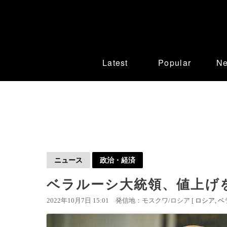
Latest
Popular
N
ニュース
政治・経済
ベラルーシ大統領、値上げ
2022年10月7日 15:01
発信地：モスクワ/ロシア [
ロシア
ベ