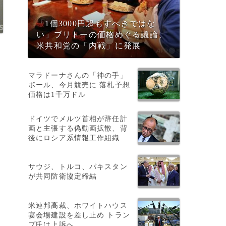
「1個3000円超もすべきではな
い」ブリトーの価格めぐる議論、
米共和党の「内戦」に発展
マラドーナさんの「神の手」
ボール、今月競売に 落札予想
価格は1千万ドル
ドイツでメルツ首相が辞任計
画と主張する偽動画拡散、背
後にロシア系情報工作組織
ら
サウジ、トルコ、パキスタン
が共同防衛協定締結
米連邦高裁、ホワイトハウス
宴会場建設を差し止め トラン
プ氏は上訴へ