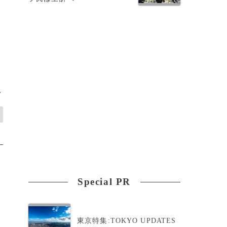
>
Special PR
東京特集:TOKYO UPDATES