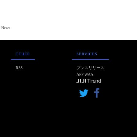
News
OTHER
SERVICES
RSS
プレスリリース
AFP WAA