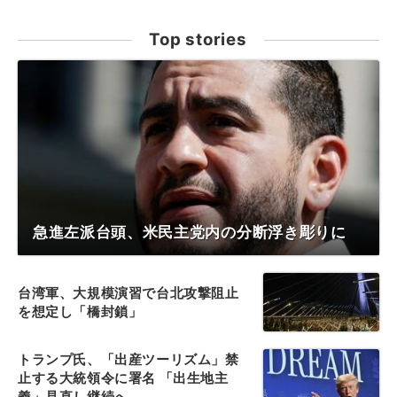
Top stories
急進左派台頭、米民主党内の分断浮き彫りに
台湾軍、大規模演習で台北攻撃阻止
を想定し「橋封鎖」
トランプ氏、「出産ツーリズム」禁
止する大統領令に署名 「出生地主
義」見直し継続へ