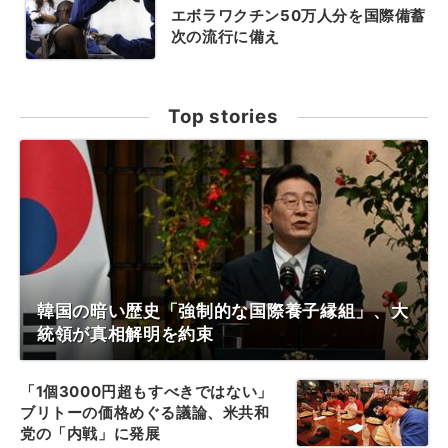
エボラワクチン50万人分を国際備蓄
次の流行に備え
Top stories
韓国の暗い歴史「強制的な国際養子縁組」、大
統領が真相解明を約束
「1個3000円超もすべきではない」
ブリトーの価格めぐる議論、米共和
党の「内戦」に発展