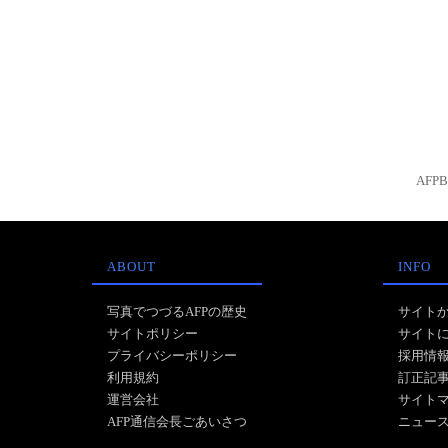
AFP
ABOUT
INFO
写真でつづるAFPの歴史
サイト
サイトポリシー
サイト
プライバシーポリシー
採用情
利用規約
訂正記
運営会社
サイト
AFP通信会長ごあいさつ
ニュー