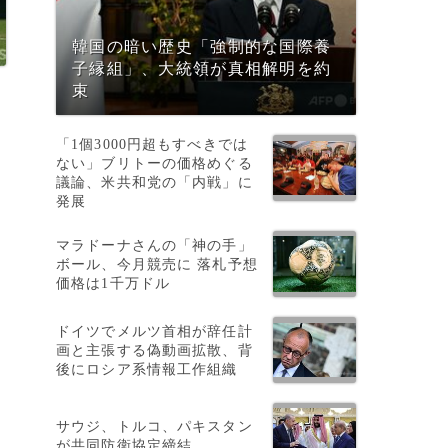
韓国の暗い歴史「強制的な国際養
子縁組」、大統領が真相解明を約
束
「1個3000円超もすべきでは
ない」ブリトーの価格めぐる
議論、米共和党の「内戦」に
発展
マラドーナさんの「神の手」
ボール、今月競売に 落札予想
価格は1千万ドル
が
ドイツでメルツ首相が辞任計
画と主張する偽動画拡散、背
後にロシア系情報工作組織
サウジ、トルコ、パキスタン
が共同防衛協定締結