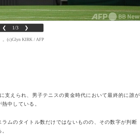
❮
1/3
❯
lyn KIRK / AFP
ーに支えられ、男子テニスの黄金時代において最終的に誰
が熱中している。
ラムのタイトル数だけではないものの、その数字が判断
る。