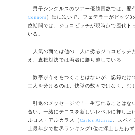
男子シングルスのツアー優勝回数では、歴代
）氏に次いで、フェデラーがビッグ3
Connors
位期間では、ジョコビッチが現時点で歴代トップ
いる。
人気の面では他の二人に劣るジョコビッチだ
え、直接対決では両者に勝ち越している。
数字がうそをつくことはないが、記録だけで
二人を分けるのは、快挙の数々ではなく、む
引退のメッセージで「一生忘れることはない
合い、一緒にテニスを新しいレベルに押し上げ
ルロス・アルカラス（
、スペイ
Carlos Alcaraz
上最年少で世界ランキング1位に浮上したわ