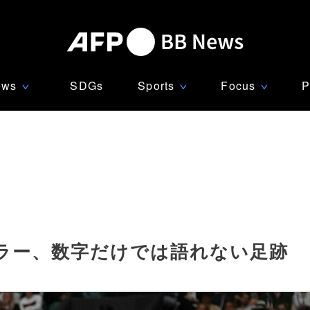
ews
SDGs
Sports
Focus
P
∨
∨
∨
ラー、数字だけでは語れない足跡