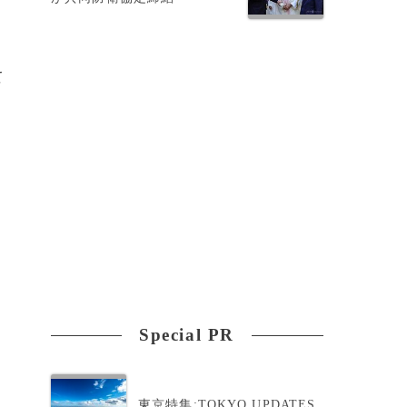
て
Special PR
東京特集:TOKYO UPDATES