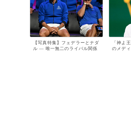
【写真特集】フェデラーとナダ
「神よ王
ル ― 唯一無二のライバル関係
のメディ