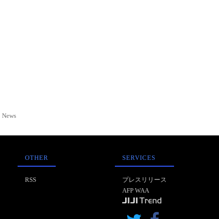
News
OTHER
SERVICES
RSS
プレスリリース
AFP WAA