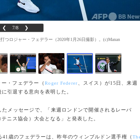
❮
7/8
❯
ジャー・フェデラー（2020年1月26日撮影）。(c)Manan
ジャー・フェデラー（
、スイス）が15日、来週
Roger Federer
後に引退する意向を表明した。
したメッセージで、「来週ロンドンで開催されるレーバ
ロテニス協会）大会となる」と発表した。
る41歳のフェデラーは、昨年のウィンブルドン選手権（
Th