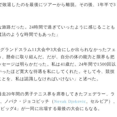
で敗退したのを最後にツアーから離脱。その後、1年半で3
な旅路だった。24時間で過ぎていったように感じることも
魔法のような時間でもあった」
はグランドスラム11大会中3大会にしか出られなかったフェ
う、懸命に取り組んだ。だが、自分の体の能力と限界も把
ージは明らかだった。私は41歳だ。24年間で1500回以
かったほど寛大な待遇を私にしてくれた。そして今、競技
ことを、私は認識しなければいけない」と述べた。
去20年間の男子テニス界を席巻してきたフェデラー、ラ
、ノバク・ジョコビッチ（
、セルビア）
Novak Djokovic
「ビッグ4」が一同に出場する最後の大会にもなる。