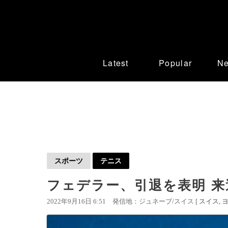
Latest
Popular
N
スポーツ
テニス
フェデラー、引退を表明 
2022年9月16日 6:51
発信地：ジュネーブ/スイス [
スイス