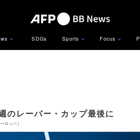
ews
SDGs
Sports
Focus
P
∨
∨
∨
来週のレーバー・カップ最後に
ヨーロッパ
]