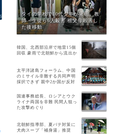
タイの学校で10代少年が発砲、教
師・生徒ら6人殺害 祖父母殺害し
た後移動
韓国、北西部沿岸で地雷15個
回収 豪雨で北朝鮮から流出か
太平洋諸島フォーラム、中国
のミサイル非難する共同声明
採択できず 親中2か国が反対
国連事務総長、ロシアとウク
ライナ両国を非難 民間人狙っ
た攻撃めぐり
北朝鮮指導部、夏バテ対策に
犬肉スープ「補身湯」推奨
e