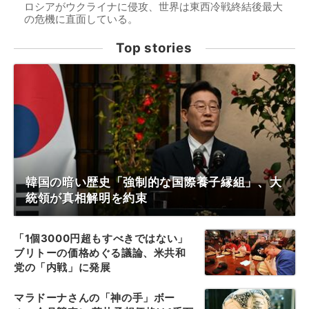
ロシアがウクライナに侵攻、世界は東西冷戦終結後最大
の危機に直面している。
Top stories
韓国の暗い歴史「強制的な国際養子縁組」、大
統領が真相解明を約束
「1個3000円超もすべきではない」
ブリトーの価格めぐる議論、米共和
党の「内戦」に発展
マラドーナさんの「神の手」ボー