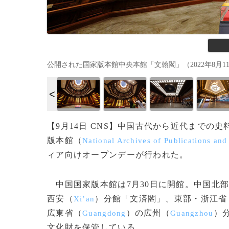
公開された国家版本館中央本館「文翰閣」（2022年8月11日
【9月14日 CNS】中国古代から近代まで
版本館（
National Archives of Publications and
ィア向けオープンデーが行われた。
中国国家版本館は7月30日に開館。中国北
西安（
）分館「文済閣」、東部・浙江省
Xi’an
広東省（
）の広州（
）
Guangdong
Guangzhou
文化財を保管している。