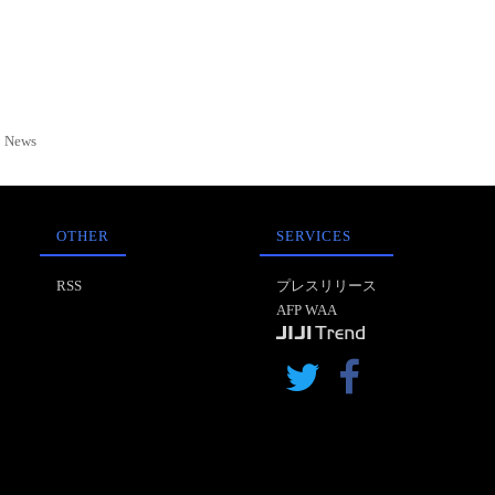
News
OTHER
SERVICES
RSS
プレスリリース
AFP WAA