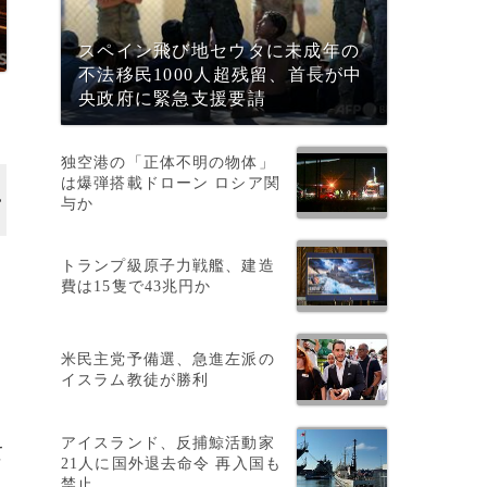
スペイン飛び地セウタに未成年の
不法移民1000人超残留、首長が中
央政府に緊急支援要請
独空港の「正体不明の物体」
は爆弾搭載ドローン ロシア関
与か
トランプ級原子力戦艦、建造
費は15隻で43兆円か
米民主党予備選、急進左派の
イスラム教徒が勝利
・
アイスランド、反捕鯨活動家
て
21人に国外退去命令 再入国も
禁止