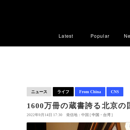
Latest
Popular
N
ニュース
ライフ
From China
CNS
1600万冊の蔵書誇る北京
2022年9月14日 17:30
発信地：中国 [
中国・台湾
]