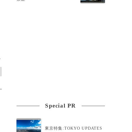
>
Special PR
東京特集:TOKYO UPDATES