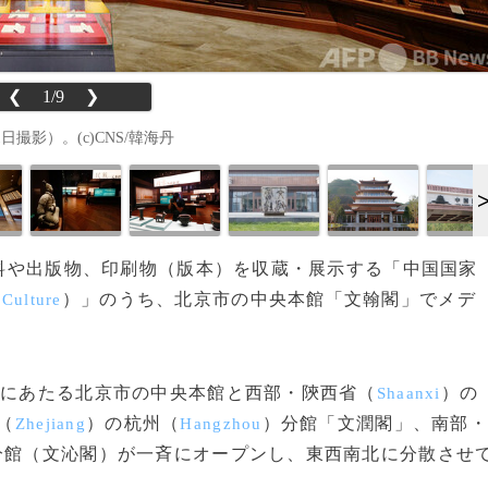
❮
1/9
❯
撮影）。(c)CNS/韓海丹
の史料や出版物、印刷物（版本）を収蔵・展示する「中国国家
）」のうち、北京市の中央本館「文翰閣」でメデ
 Culture
部にあたる北京市の中央本館と西部・陝西省（
）の
Shaanxi
（
）の杭州（
）分館「文潤閣」、南部
Zhejiang
Hangzhou
分館（文沁閣）が一斉にオープンし、東西南北に分散させ