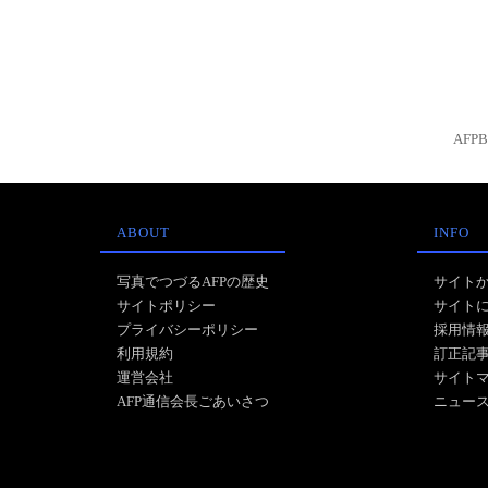
AFP
ABOUT
INFO
写真でつづるAFPの歴史
サイト
サイトポリシー
サイト
プライバシーポリシー
採用情
利用規約
訂正記
運営会社
サイト
AFP通信会長ごあいさつ
ニュー