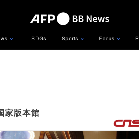
ews
SDGs
Sports
Focus
P
∨
∨
∨
の国家版本館