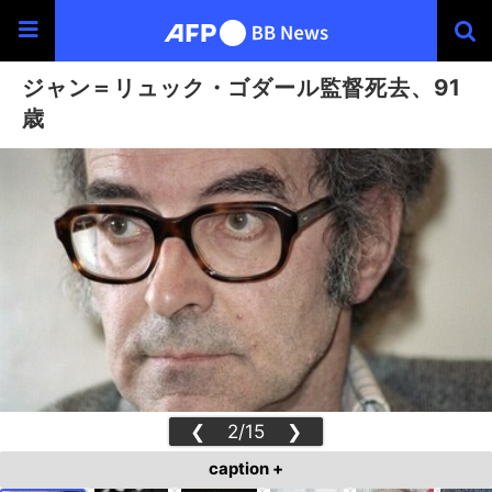
ジャン＝リュック・ゴダール監督死去、91
歳
❮
2/15
❯
caption +