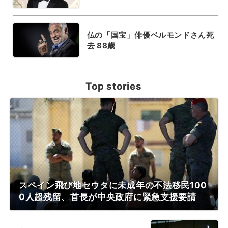
仏の「国宝」俳優ベルモンドさん死
去 88歳
Top stories
スペイン飛び地セウタに未成年の不法移民100
0人超残留、首長が中央政府に緊急支援要請