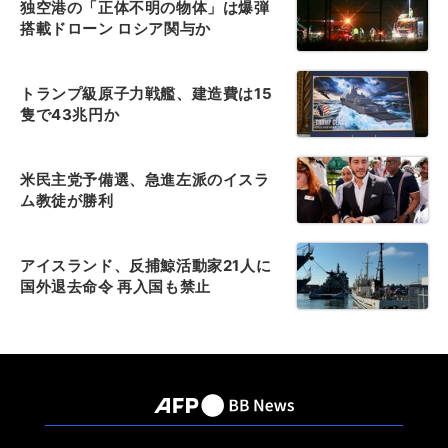
独空港の「正体不明の物体」は爆弾
搭載ドローン ロシア関与か
トランプ級原子力戦艦、建造費は15
隻で43兆円か
米民主党予備選、急進左派のイスラ
ム教徒が勝利
アイスランド、反捕鯨活動家21人に
国外退去命令 再入国も禁止