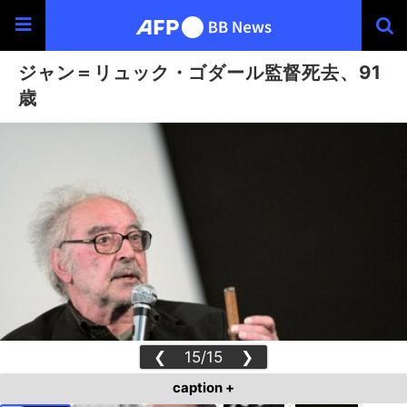
ジャン＝リュック・ゴダール監督死去、91
歳
❮
15/15
❯
caption +