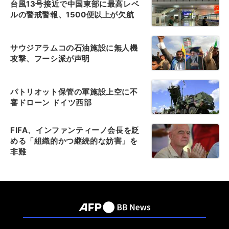
台風13号接近で中国東部に最高レベ
ルの警戒警報、1500便以上が欠航
サウジアラムコの石油施設に無人機
攻撃、フーシ派が声明
パトリオット保管の軍施設上空に不
審ドローン ドイツ西部
FIFA、インファンティーノ会長を貶
める「組織的かつ継続的な妨害」を
非難