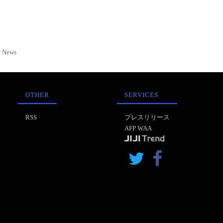
News
OTHER
SERVICES
RSS
プレスリリース
AFP WAA