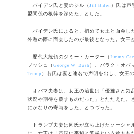
バイデン氏と妻のジル（
）氏は声
Jill Biden
盟関係の根幹を深めた」とした。
バイデン氏によると、初めて女王と面会したの
外遊の際に面会したのが最後となった。女王が
歴代大統領のジミー・カーター（
Jimmy Car
ブッシュ（
）、バラク・オバ
George W. Bush
）各氏は妻と連名で声明を出し、女王
Trump
オバマ夫妻は、女王の治世は「優雅さと気品
状況や期待を覆すものだった」とたたえた。
にかなりの寄与をした」とつづった。
トランプ夫妻は同氏が立ち上げたソーシャル
に、女王は「英国に平和と繁栄という途方も