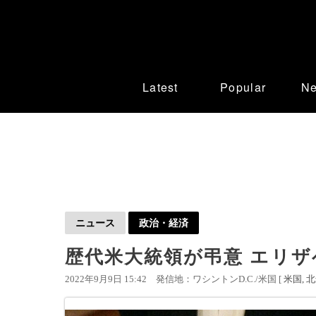
Latest
Popular
N
ニュース
政治・経済
歴代米大統領が弔意 エリザ
2022年9月9日 15:42
発信地：ワシントンD.C./米国 [
米国
北