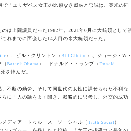
明で「エリザベス女王の比類なき威厳と忠誠は、英米の同
は上院議員だった1982年。2021年6月に大統領として
これまでに面会した14人目の米大統領だった。
）、ビル・クリントン（
）、ジョージ・W
ter
Bill Clinton
マ（
）、ドナルド・トランプ（
Barack Obama
Donald
の死を悼んだ。
、不断の勤労、そして同世代の女性に課せられた不利な
さらに「人の話をよく聞き、戦略的に思考し、外交的成功
メディア「トゥルース・ソーシャル（
）」
Truth Social
ないレガシー」を残したと投稿。「女王の指導力と長年の