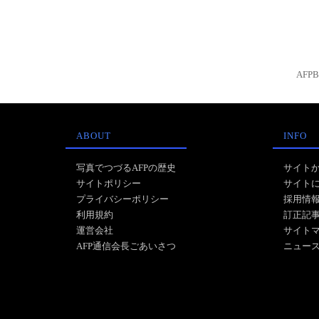
AFP
ABOUT
INFO
写真でつづるAFPの歴史
サイト
サイトポリシー
サイト
プライバシーポリシー
採用情
利用規約
訂正記
運営会社
サイト
AFP通信会長ごあいさつ
ニュー