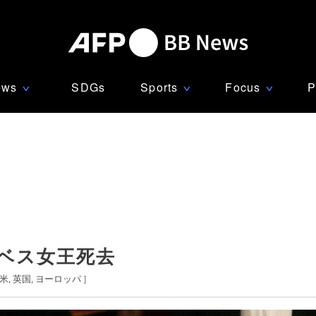
ews
SDGs
Sports
Focus
P
∨
∨
∨
ベス女王死去
米
英国
ヨーロッパ
]