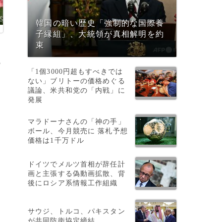
韓国の暗い歴史「強制的な国際養
子縁組」、大統領が真相解明を約
束
5
「1個3000円超もすべきでは
ない」ブリトーの価格めぐる
議論、米共和党の「内戦」に
発展
マラドーナさんの「神の手」
ボール、今月競売に 落札予想
価格は1千万ドル
ドイツでメルツ首相が辞任計
画と主張する偽動画拡散、背
後にロシア系情報工作組織
サウジ、トルコ、パキスタン
が共同防衛協定締結