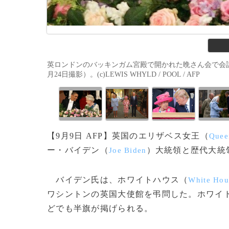
英ロンドンのバッキンガム宮殿で開かれた晩さん会で会話
月24日撮影）。(c)LEWIS WHYLD / POOL / AFP
【9月9日 AFP】英国のエリザベス女王（
Queen
ー・バイデン（
）大統領と歴代大統
Joe Biden
バイデン氏は、ホワイトハウス（
White Hou
ワシントンの英国大使館を弔問した。ホワイ
どでも半旗が掲げられる。