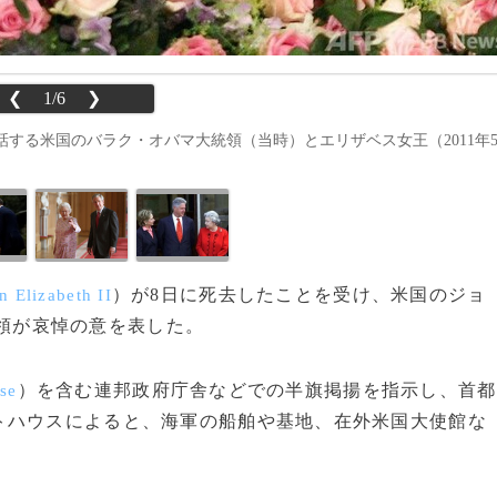
❮
1/6
❯
する米国のバラク・オバマ大統領（当時）とエリザベス女王（2011年
）が8日に死去したことを受け、米国のジョ
 Elizabeth II
領が哀悼の意を表した。
）を含む連邦政府庁舎などでの半旗掲揚を指示し、首都
se
トハウスによると、海軍の船舶や基地、在外米国大使館な