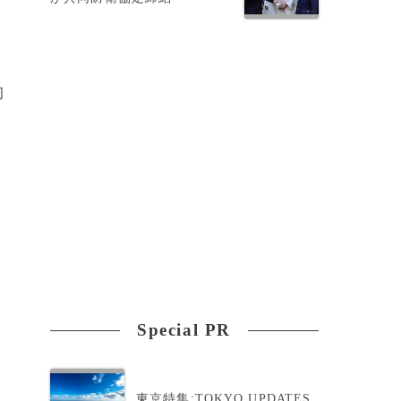
初
・
Special PR
東京特集:TOKYO UPDATES