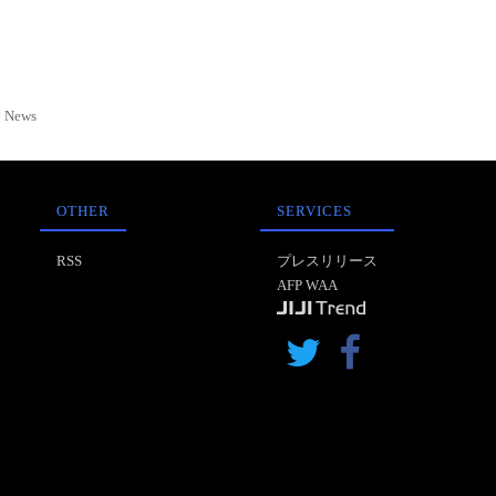
News
OTHER
SERVICES
RSS
プレスリリース
AFP WAA