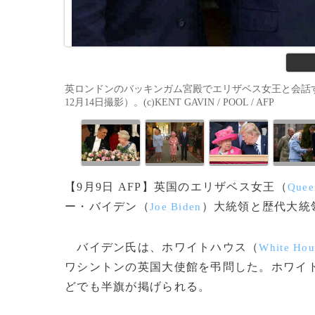
英ロンドンのバッキンガム宮殿でエリザベス女王と会話す
12月14日撮影）。(c)KENT GAVIN / POOL / AFP
【9月9日 AFP】英国のエリザベス女王（
Queen
ー・バイデン（
）大統領と歴代大統
Joe Biden
バイデン氏は、ホワイトハウス（
White Hou
ワシントンの英国大使館を弔問した。ホワイ
どでも半旗が掲げられる。