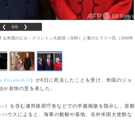
❮
6/6
❯
る米国のビル・クリントン大統領（当時）と妻のヒラリー氏（2000年
）が8日に死去したことを受け、米国のジョ
 Elizabeth II
領が哀悼の意を表した。
）を含む連邦政府庁舎などでの半旗掲揚を指示し、首都
se
トハウスによると、海軍の船舶や基地、在外米国大使館な