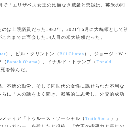
明で「エリザベス女王の比類なき威厳と忠誠は、英米の同
は上院議員だった1982年。2021年6月に大統領として
これまでに面会した14人目の米大統領だった。
）、ビル・クリントン（
）、ジョージ・W
ter
Bill Clinton
マ（
）、ドナルド・トランプ（
Barack Obama
Donald
の死を悼んだ。
、不断の勤労、そして同世代の女性に課せられた不利な
さらに「人の話をよく聞き、戦略的に思考し、外交的成功
メディア「トゥルース・ソーシャル（
）」
Truth Social
ないレガシー」を残したと投稿。「女王の指導力と長年の