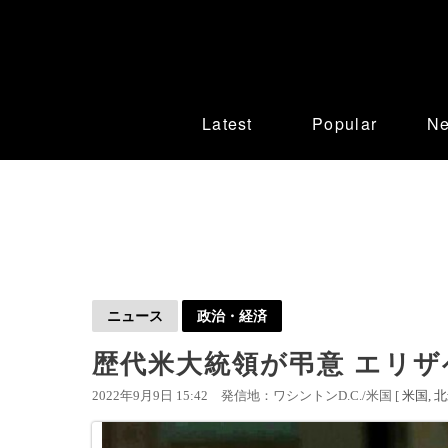
Latest
Popular
N
ニュース
政治・経済
歴代米大統領が弔意 エリザ
2022年9月9日 15:42
発信地：ワシントンD.C./米国 [
米国
北