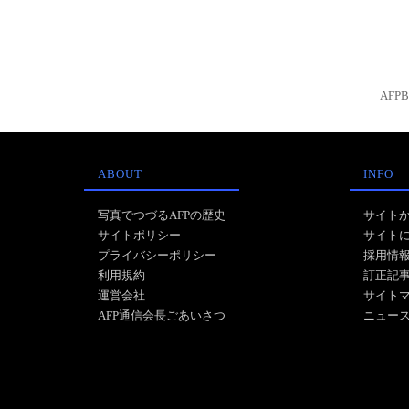
AFP
ABOUT
INFO
写真でつづるAFPの歴史
サイト
サイトポリシー
サイト
プライバシーポリシー
採用情
利用規約
訂正記
運営会社
サイト
AFP通信会長ごあいさつ
ニュー