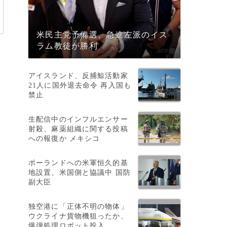
米民主党予備選、急進左派のイス
ラム教徒が勝利
アイスランド、反捕鯨活動家
21人に国外退去命令 再入国も
禁止
生配信中のインフルエンサー
射殺、麻薬組織に関する投稿
への報復か メキシコ
ポーランドへの米軍恒久的基
地設置、米国側と協議中 国防
副大臣
独空港に「正体不明の物体」
ウクライナ貨物機狙ったか、
爆弾処理ロボット投入