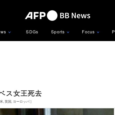
ews
SDGs
Sports
Focus
P
∨
∨
∨
ベス女王死去
米
英国
ヨーロッパ
]