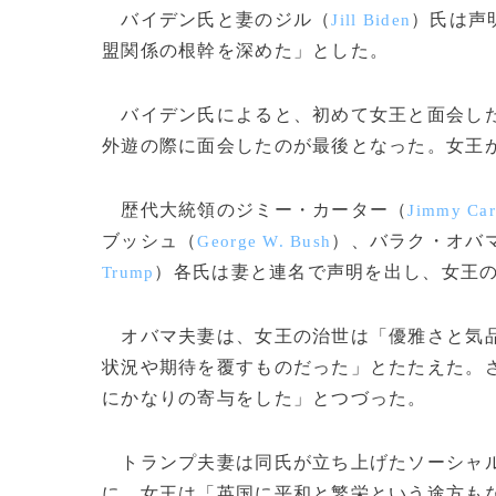
バイデン氏と妻のジル（
）氏は声
Jill Biden
盟関係の根幹を深めた」とした。
バイデン氏によると、初めて女王と面会したの
外遊の際に面会したのが最後となった。女王が
歴代大統領のジミー・カーター（
Jimmy Car
ブッシュ（
）、バラク・オバ
George W. Bush
）各氏は妻と連名で声明を出し、女王
Trump
オバマ夫妻は、女王の治世は「優雅さと気品
状況や期待を覆すものだった」とたたえた。
にかなりの寄与をした」とつづった。
トランプ夫妻は同氏が立ち上げたソーシャル
に、女王は「英国に平和と繁栄という途方も