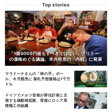
Top stories
「1個3000円超もすべきではない」ブリトー
の価格めぐる議論、米共和党の「内戦」に発展
マラドーナさんの「神の手」ボー
ル、今月競売に 落札予想価格は1千万
ドル
ドイツでメルツ首相が辞任計画と主
張する偽動画拡散、背後にロシア系
情報工作組織