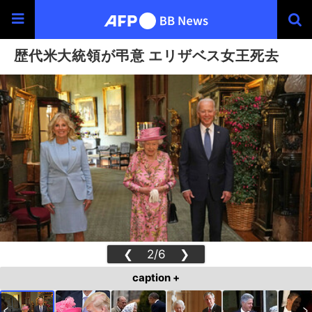
歴代米大統領が弔意 エリザベス女王死去
❮
2/6
❯
caption +