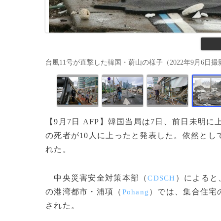
台風11号が直撃した韓国・蔚山の様子（2022年9月6日撮影）。(
【9月7日 AFP】韓国当局は7日、前日未明
の死者が10人に上ったと発表した。依然とし
れた。
中央災害安全対策本部（
）によると
CDSCH
の港湾都市・浦項（
）では、集合住宅
Pohang
された。