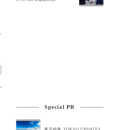
れ
も
>
Special PR
東京特集:TOKYO UPDATES