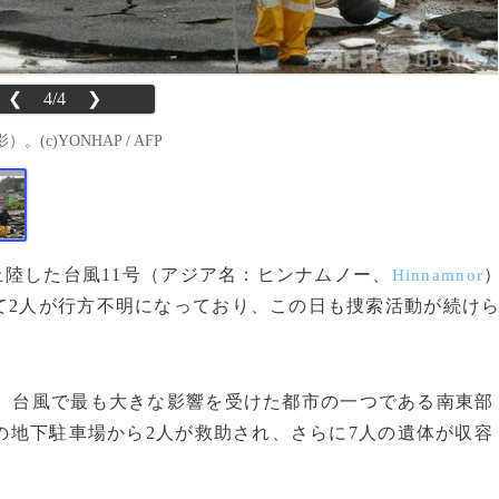
❮
4/4
❯
c)YONHAP / AFP
に上陸した台風11号（アジア名：ヒンナムノー、
Hinnamnor
て2人が行方不明になっており、この日も捜索活動が続け
、台風で最も大きな影響を受けた都市の一つである南東部
の地下駐車場から2人が救助され、さらに7人の遺体が収容