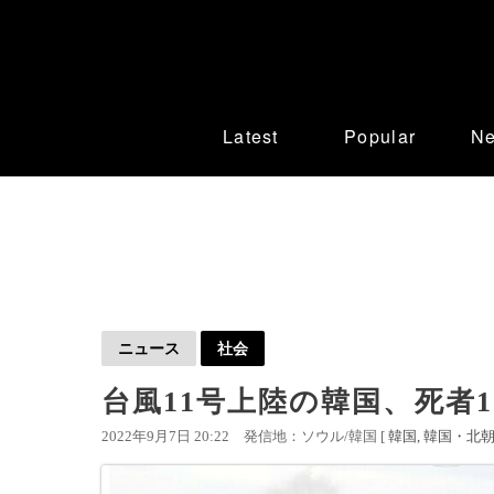
Latest
Popular
N
ニュース
社会
台風11号上陸の韓国、死者1
2022年9月7日 20:22
発信地：ソウル/韓国 [
韓国
韓国・北