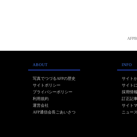
AFP
ABOUT
INFO
写真でつづるAFPの歴史
サイト
サイトポリシー
サイト
プライバシーポリシー
採用情
利用規約
訂正記
運営会社
サイト
AFP通信会長ごあいさつ
ニュー