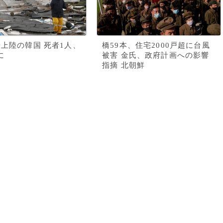
号上陸の韓国 死者1人、
橋59本、住宅2000戸超に台風
に
被害 金氏、政府計画への影響
指摘 北朝鮮