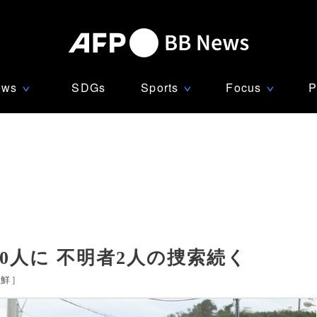
ews
SDGs
Sports
Focus
P
∨
∨
∨
0人に 不明者2人の捜索続く
朝鮮
]