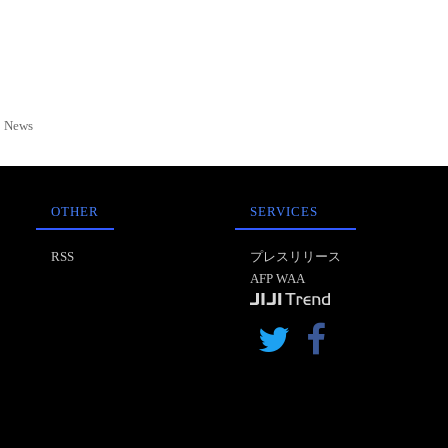
News
OTHER
SERVICES
RSS
プレスリリース
AFP WAA