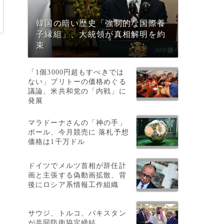
韓国の暗い歴史「強制的な国際養
子縁組」、大統領が真相解明を約
束
「1個3000円超もすべきでは
ない」ブリトーの価格めぐる
議論、米共和党の「内戦」に
発展
マラドーナさんの「神の手」
）
ボール、今月競売に 落札予想
ら
価格は1千万ドル
ドイツでメルツ首相が辞任計
画と主張する偽動画拡散、背
後にロシア系情報工作組織
サウジ、トルコ、パキスタン
が共同防衛協定締結