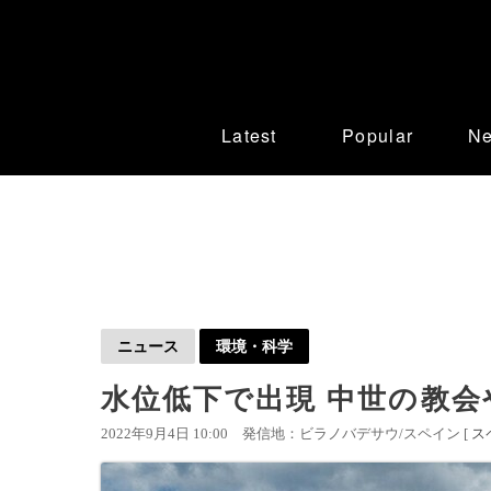
Latest
Popular
N
ニュース
環境・科学
水位低下で出現 中世の教
2022年9月4日 10:00
発信地：ビラノバデサウ/スペイン [
ス