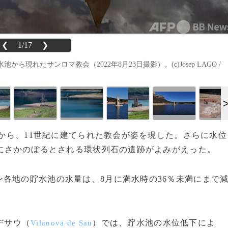
❮
1/17
❯
れたサンロマ教会（2022年8月23日撮影）。(c)Josep LAGO /
池から、11世紀に建てられた教会が姿を現した。さらに水位
年にさかのぼるとされる環状列石の遺跡がよみがえった。
各地の貯水池の水量は、8月に満水時の36％未満にまで
デサウ（
）では、貯水池の水位低下によ
Vilanova de Sau