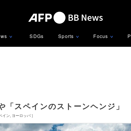
ews
SDGs
Sports
Focus
P
∨
∨
∨
会や「スペインのストーンヘンジ」
ペイン
ヨーロッパ
]