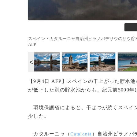
スペイン・カタルーニャ自治州ビラノバデサウのサウ貯水池から現
AFP
【9月4日 AFP】スペインの干上がった貯水
が低下した別の貯水池からも、紀元前5000
環境保護省によると、干ばつが続くスペイン
少した。
カタルーニャ（
）自治州ビラノバ
Catalonia