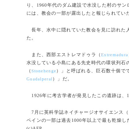
り、1960年代のダム建設で水没した村のサン
には、教会の一部が露出したと報じられてい
長年、水中に隠れていた教会を見に訪れた人
た。
また、西部エストレマドゥラ（
Extremadura
水没している小島にある先史時代の環状列石
（
）」と呼ばれる、巨石数十個で
Stonehenge
）」だ。
Guadalperal
1926年に考古学者が発見したこの遺跡は、1
7月に英科学誌ネイチャージオサイエンス（
ペインの一部は過去1000年以上で最も乾燥
(c)AFP