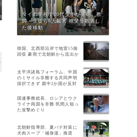
タイの学校で10代少年が発砲、教
師・生徒ら6人殺害 祖父母殺害し
た後移動
韓国、北西部沿岸で地雷15個
回収 豪雨で北朝鮮から流出か
太平洋諸島フォーラム、中国
のミサイル非難する共同声明
採択できず 親中2か国が反対
国連事務総長、ロシアとウク
ライナ両国を非難 民間人狙っ
減
た攻撃めぐり
北朝鮮指導部、夏バテ対策に
犬肉スープ「補身湯」推奨