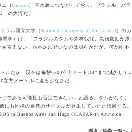
ラニ（
）帯水層につながっており、ブラジル、パラ
Guarani
以上の大河だ。
リトラル国立大学（
）のカ
National University of the Littoral
地質学）は、「ブラジルのダムや森林伐採、気候変動が原
とも言えない。雨不足のせいなのは明らかだが、何が雨不
ートルだが、現在は毎秒6200立方メートルにまで減少して
800立方メートルに迫る少なさだ。
つである可能性も否定できない」と語る。ダムがなく、
紀前にも同様の自然のサイクルが発生していたと指摘する
LOS in Buenos Aires and Hugo OLAZAR in Asuncion
環境・科学 一覧へ