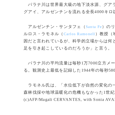
パラナ川は世界最大級の地下淡水源、グア
グアイ、アルゼンチンを流れる全長4000キロ
アルゼンチン・サンタフェ（
）の
Santa Fe
ルロス・ラモネル（
）教授（
Carlos Ramonell
因だと言われているが、科学的立場からは何
足を引き起こしているのだろうか」と言う。
パラナ川の平均流量は毎秒1万7000立方メ
る。観測史上最低を記録した1944年の毎秒5
ラモネル氏は、「水位低下が自然の変化の一
森林伐採や地球温暖化の危機もなかった1世
(c)AFP/Magali CERVANTES, with Sonia AVA