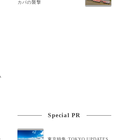
カバの襲撃
い
。
Special PR
>
東京特集:TOKYO UPDATES