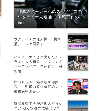
独軍需メーカーへのスパイ行為で
ウクライナ人逮捕 「破壊工作の準
備」
A
ウクライナの無人機605機撃
墜、ロシア国防省
パレスチナ人と衝突したイス
ラエル人入植者、「フレンド
リーファイア」で死亡した可
能性
韓国サッカー協会を家宅捜
索、洪明甫前監督就任めぐり
業務妨害の疑い
気候変動で湖が急拡大するケ
ニア 迫る水没の危機とワニ・