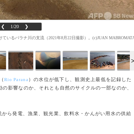
❮
1/20
❯
パラナ川の支流（2021年8月22日撮影）。(c)JUAN MABROMAT
（
）の水位が低下し、観測史上最低を記録した
Rio Parana
変動の影響なのか、それとも自然のサイクルの一部なのか、
。
から発電、漁業、観光業、飲料水・かんがい用水の供給