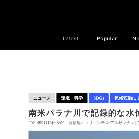
Latest
Popular
N
ニュース
環境・科学
SDGs
気候変動に
南米パラナ川で記録的な水
2021年9月18日 8:00
発信地：コリエンテス/アルゼンチン [