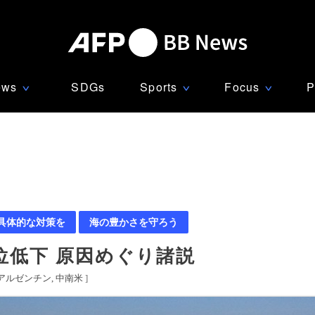
ews
SDGs
Sports
Focus
P
∨
∨
∨
 具体的な対策を
海の豊かさを守ろう
位低下 原因めぐり諸説
アルゼンチン
中南米
]