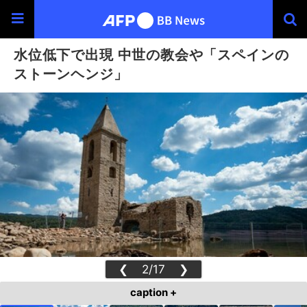
水位低下で出現 中世の教会や「スペインの
ストーンヘンジ」
❮
2/17
❯
caption +