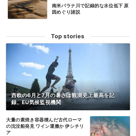
南米パラナ川で記録的な水位低下 原
因めぐり諸説
Top stories
西欧の6月と7月の暑さは観測史上最高を記
録、EU気候監視機関
大量の素焼き容器積んだ古代ローマ
の沈没船発見 ワイン運搬か 伊シチリ
ア