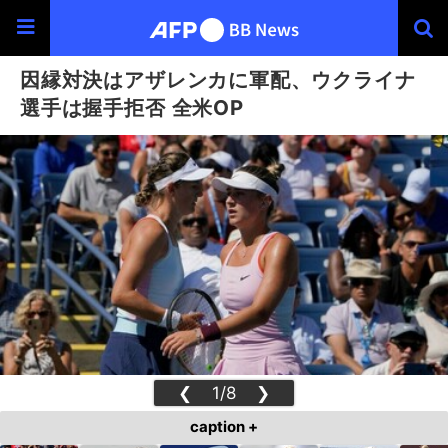
因縁対決はアザレンカに軍配、ウクライナ
選手は握手拒否 全米OP
❮
1/8
❯
caption +