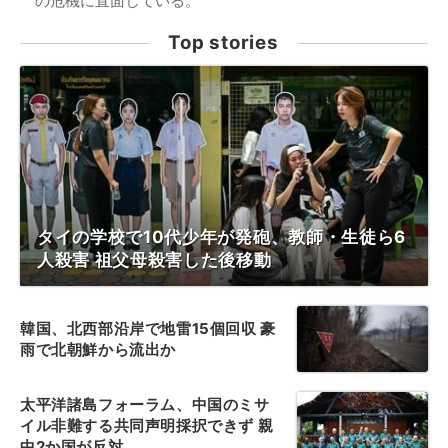
の危機に直面している。
Top stories
タイの学校で10代少年が発砲、教師・生徒ら6
人殺害 祖父母殺害した後移動
韓国、北西部沿岸で地雷15個回収 豪
雨で北朝鮮から流出か
太平洋諸島フォーラム、中国のミサ
イル非難する共同声明採択できず 親
中2か国が反対