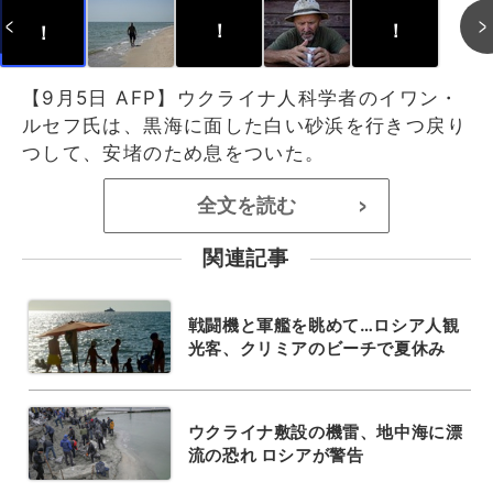
！
！
！
【9月5日 AFP】ウクライナ人科学者のイワン・
ルセフ氏は、黒海に面した白い砂浜を行きつ戻り
つして、安堵のため息をついた。
全文を読む
>
関連記事
戦闘機と軍艦を眺めて…ロシア人観
光客、クリミアのビーチで夏休み
ウクライナ敷設の機雷、地中海に漂
流の恐れ ロシアが警告