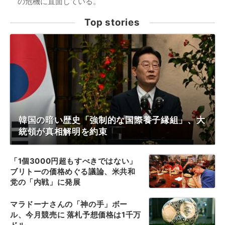
の危機に直面している。
Top stories
韓国の暗い歴史「強制的な国際養子縁組」、大
統領が真相解明を約束
「1個3000円超もすべきではない」
ブリトーの価格めぐる議論、米共和
党の「内戦」に発展
マラドーナさんの「神の手」ボー
ル、今月競売に 落札予想価格は1千万