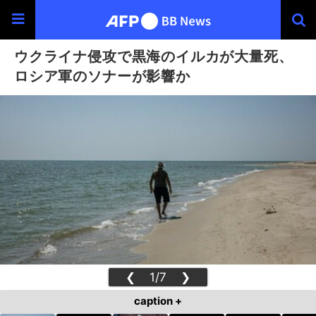
ウクライナ侵攻で黒海のイルカが大量死、
ロシア軍のソナーが影響か
❮
1/7
❯
caption +