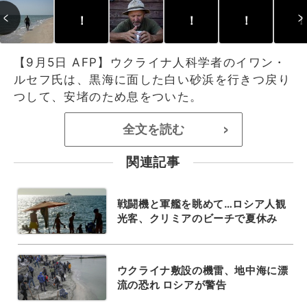
！
！
！
！
【9月5日 AFP】ウクライナ人科学者のイワン・
ルセフ氏は、黒海に面した白い砂浜を行きつ戻り
つして、安堵のため息をついた。
全文を読む
>
関連記事
戦闘機と軍艦を眺めて…ロシア人観
光客、クリミアのビーチで夏休み
ウクライナ敷設の機雷、地中海に漂
流の恐れ ロシアが警告