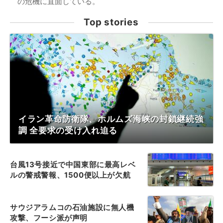
の危機に直面している。
Top stories
イラン革命防衛隊、ホルムズ海峡の封鎖継続強
調 全要求の受け入れ迫る
台風13号接近で中国東部に最高レベ
ルの警戒警報、1500便以上が欠航
サウジアラムコの石油施設に無人機
攻撃、フーシ派が声明