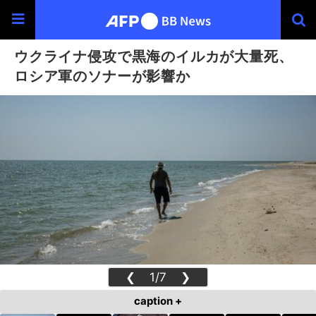
ウクライナ侵攻で黒海のイルカが大量死、
ロシア軍のソナーが影響か
❮
1/7
❯
caption +