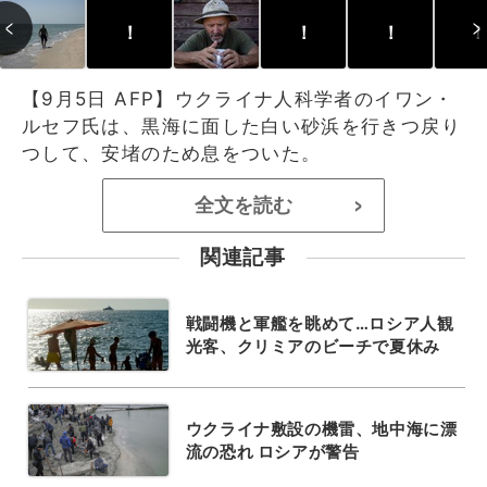
！
！
！
！
【9月5日 AFP】ウクライナ人科学者のイワン・
ルセフ氏は、黒海に面した白い砂浜を行きつ戻り
つして、安堵のため息をついた。
全文を読む
>
関連記事
戦闘機と軍艦を眺めて…ロシア人観
光客、クリミアのビーチで夏休み
ウクライナ敷設の機雷、地中海に漂
流の恐れ ロシアが警告