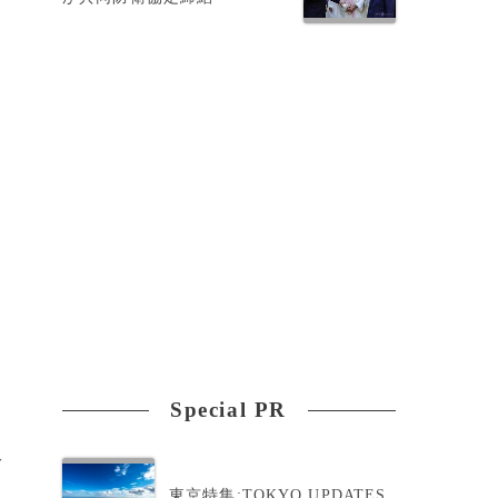
Special PR
ば
東京特集:TOKYO UPDATES