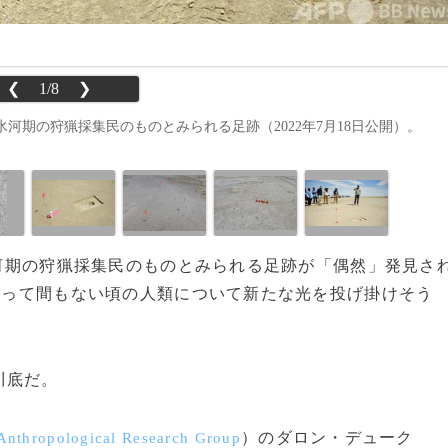
❮
1/8
❯
期の狩猟採集民のものとみられる足跡（2022年7月18日公開）。
、氷河期の狩猟採集民のものとみられる足跡が「偶然」発見さ
に渡って間もない頃の人類について新たな光を投げ掛けそう
川底だ。
）のダロン・デューク
Anthropological Research Group