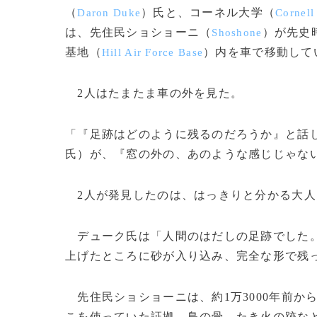
（
）氏と、コーネル大学（
Daron Duke
Cornell
は、先住民ショショーニ（
）が先史
Shoshone
基地（
）内を車で移動して
Hill Air Force Base
2人はたまたま車の外を見た。
「『足跡はどのように残るのだろうか』と話
氏）が、『窓の外の、あのような感じじゃな
2人が発見したのは、はっきりと分かる大人
デューク氏は「人間のはだしの足跡でした。
上げたところに砂が入り込み、完全な形で残
先住民ショショーニは、約1万3000年前か
こを使っていた証拠、鳥の骨、たき火の跡などが見つ