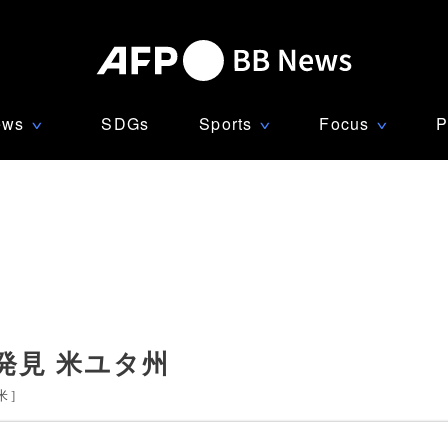
ews
SDGs
Sports
Focus
P
∨
∨
∨
発見 米ユタ州
米
]