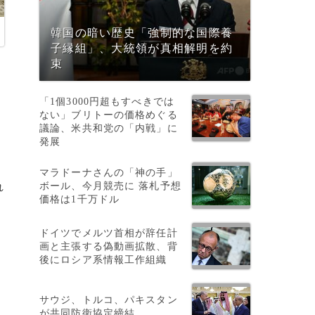
韓国の暗い歴史「強制的な国際養
子縁組」、大統領が真相解明を約
束
「1個3000円超もすべきでは
ない」ブリトーの価格めぐる
議論、米共和党の「内戦」に
発展
マラドーナさんの「神の手」
ボール、今月競売に 落札予想
れ
価格は1千万ドル
ドイツでメルツ首相が辞任計
画と主張する偽動画拡散、背
後にロシア系情報工作組織
サウジ、トルコ、パキスタン
が共同防衛協定締結