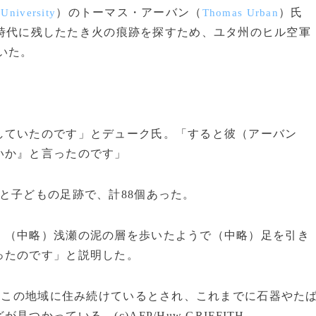
）のトーマス・アーバン（
）氏
 University
Thomas Urban
時代に残したたき火の痕跡を探すため、ユタ州のヒル空軍
いた。
していたのです」とデューク氏。「すると彼（アーバン
いか』と言ったのです」
と子どもの足跡で、計88個あった。
（中略）浅瀬の泥の層を歩いたようで（中略）足を引き
ったのです」と説明した。
らこの地域に住み続けているとされ、これまでに石器やた
かっている。(c)AFP/Huw GRIFFITH