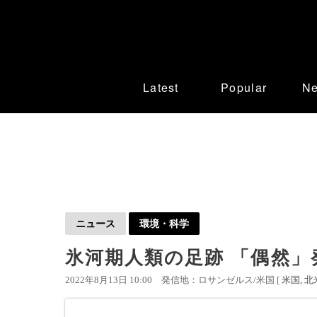
Latest
Popular
N
ニュース
環境・科学
氷河期人類の足跡 「偶然」
2022年8月13日 10:00
発信地：ロサンゼルス/米国 [
米国
北