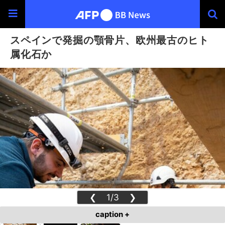
スペインで発掘の顎骨片、欧州最古のヒト
属化石か
❮
1/3
❯
caption +