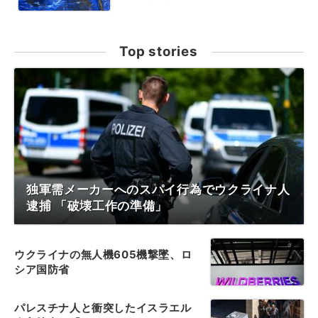
Top stories
独軍需メーカーへのスパイ行為でウクライナ人
逮捕 「破壊工作の準備」
ウクライナの無人機605機撃墜、ロ
シア国防省
パレスチナ人と衝突したイスラエル