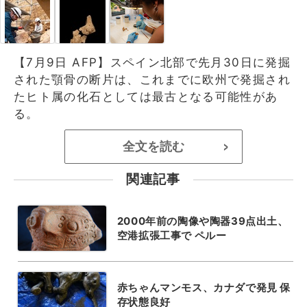
【7月9日 AFP】スペイン北部で先月30日に発掘
された顎骨の断片は、これまでに欧州で発掘され
たヒト属の化石としては最古となる可能性があ
る。
全文を読む
>
関連記事
2000年前の陶像や陶器39点出土、
空港拡張工事で ペルー
赤ちゃんマンモス、カナダで発見 保
存状態良好