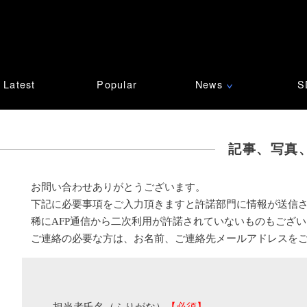
Latest
Popular
News
S
∨
記事、写真
お問い合わせありがとうございます。
下記に必要事項をご入力頂きますと許諾部門に情報が送信
稀にAFP通信から二次利用が許諾されていないものもござ
ご連絡の必要な方は、お名前、ご連絡先メールアドレスを