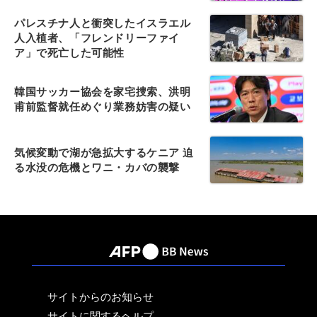
パレスチナ人と衝突したイスラエル
人入植者、「フレンドリーファイ
ア」で死亡した可能性
韓国サッカー協会を家宅捜索、洪明
甫前監督就任めぐり業務妨害の疑い
気候変動で湖が急拡大するケニア 迫
る水没の危機とワニ・カバの襲撃
サイトからのお知らせ
サイトに関するヘルプ