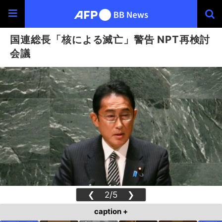
国連総長「核による滅亡」警告 NPT再検討
会議
❮
2/5
❯
caption +