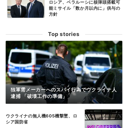
ロシア、ベラルーシに核弾頭搭載可
能ミサイル「数か月以内に」供与の
方針
Top stories
独軍需メーカーへのスパイ行為でウクライナ人
逮捕 「破壊工作の準備」
ウクライナの無人機605機撃墜、ロ
シア国防省