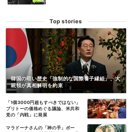
Top stories
韓国の暗い歴史「強制的な国際養子縁組」、大
統領が真相解明を約束
「1個3000円超もすべきではない」
ブリトーの価格めぐる議論、米共和
党の「内戦」に発展
マラドーナさんの「神の手」ボー