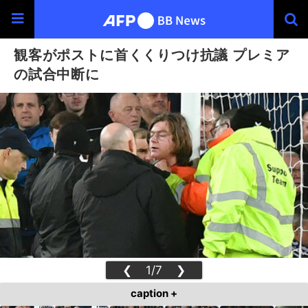
観客がポストに首くくりつけ抗議 プレミア
の試合中断に
❮
1/7
❯
caption +