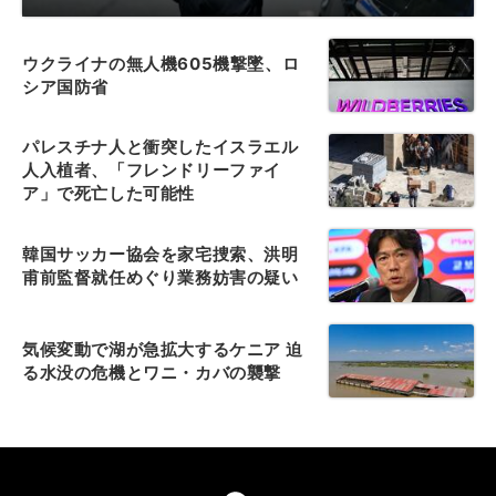
ウクライナの無人機605機撃墜、ロ
シア国防省
パレスチナ人と衝突したイスラエル
人入植者、「フレンドリーファイ
ア」で死亡した可能性
韓国サッカー協会を家宅捜索、洪明
甫前監督就任めぐり業務妨害の疑い
気候変動で湖が急拡大するケニア 迫
る水没の危機とワニ・カバの襲撃