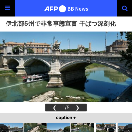
伊北部5州で非常事態宣言 干ばつ深刻化
❮
1/5
❯
caption +