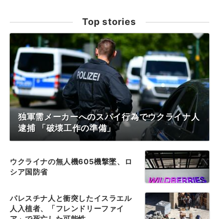
Top stories
独軍需メーカーへのスパイ行為でウクライナ人
逮捕 「破壊工作の準備」
ウクライナの無人機605機撃墜、ロ
シア国防省
パレスチナ人と衝突したイスラエル
人入植者、「フレンドリーファイ
ア」で死亡した可能性