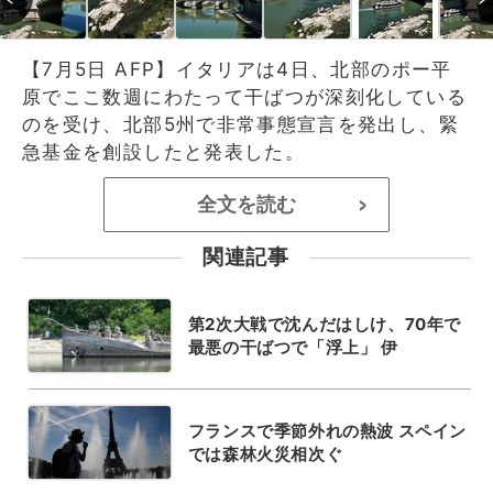
【7月5日 AFP】イタリアは4日、北部のポー平
原でここ数週にわたって干ばつが深刻化している
のを受け、北部5州で非常事態宣言を発出し、緊
急基金を創設したと発表した。
全文を読む
>
関連記事
第2次大戦で沈んだはしけ、70年で
最悪の干ばつで「浮上」 伊
フランスで季節外れの熱波 スペイン
では森林火災相次ぐ