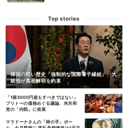
Top stories
韓国の暗い歴史「強制的な国際養子縁組」、大
統領が真相解明を約束
「1個3000円超もすべきではない」
ブリトーの価格めぐる議論、米共和
党の「内戦」に発展
マラドーナさんの「神の手」ボー
ル、今月競売に 落札予想価格は1千万