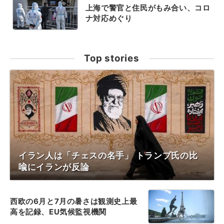
上海で警官と住民がもみ合い、コロ
ナ対応めぐり
Top stories
イラン人は「チェスの名手」 トランプ氏の比
喩にイランが反論
西欧の6月と7月の暑さは観測史上最
高を記録、EU気候監視機関