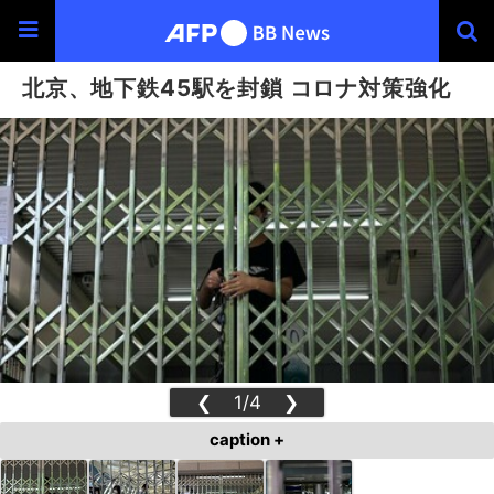
北京、地下鉄45駅を封鎖 コロナ対策強化
❮
1/4
❯
caption +