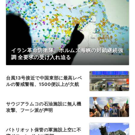
イラン革命防衛隊、ホルムズ海峡の封鎖継続強
調 全要求の受け入れ迫る
台風13号接近で中国東部に最高レベ
ルの警戒警報、1500便以上が欠航
サウジアラムコの石油施設に無人機
攻撃、フーシ派が声明
パトリオット保管の軍施設上空に不