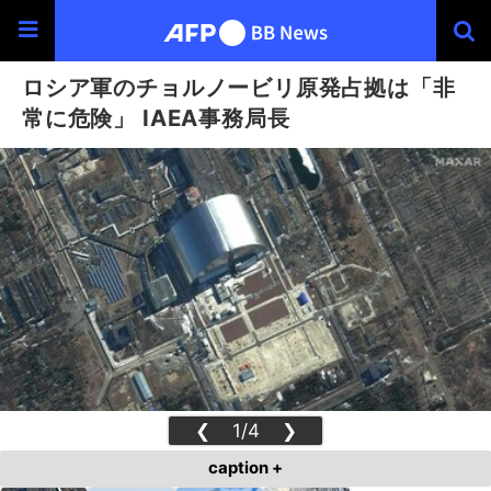
ロシア軍のチョルノービリ原発占拠は「非
常に危険」 IAEA事務局長
❮
1/4
❯
caption +