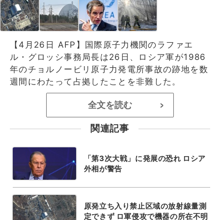
【4月26日 AFP】国際原子力機関のラファエ
ル・グロッシ事務局長は26日、ロシア軍が1986
年のチョルノービリ原子力発電所事故の跡地を数
週間にわたって占拠したことを非難した。
全文を読む
>
関連記事
「第3次大戦」に発展の恐れ ロシア
外相が警告
原発立ち入り禁止区域の放射線量測
定できず ロ軍侵攻で機器の所在不明