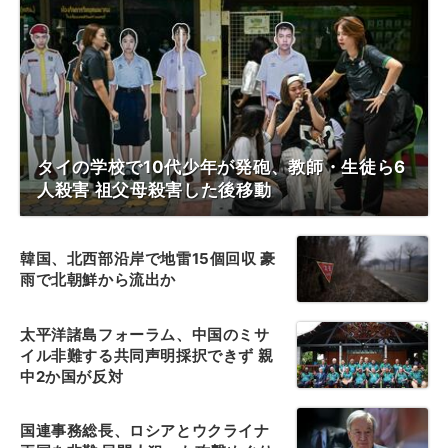
タイの学校で10代少年が発砲、教師・生徒ら6
人殺害 祖父母殺害した後移動
韓国、北西部沿岸で地雷15個回収 豪
雨で北朝鮮から流出か
太平洋諸島フォーラム、中国のミサ
イル非難する共同声明採択できず 親
中2か国が反対
国連事務総長、ロシアとウクライナ