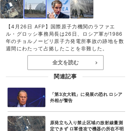
【4月26日 AFP】国際原子力機関のラファエ
ル・グロッシ事務局長は26日、ロシア軍が1986
年のチョルノービリ原子力発電所事故の跡地を数
週間にわたって占拠したことを非難した。
全文を読む
>
関連記事
「第3次大戦」に発展の恐れ ロシア
外相が警告
原発立ち入り禁止区域の放射線量測
定できず ロ軍侵攻で機器の所在不明