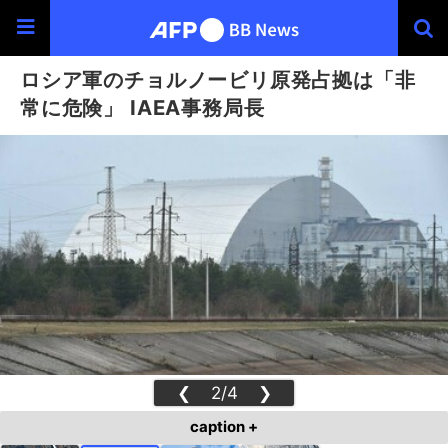
ロシア軍のチョルノービリ原発占拠は「非
常に危険」 IAEA事務局長
❮
2/4
❯
caption +