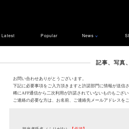
Latest
Popular
News
S
∨
記事、写真
お問い合わせありがとうございます。
下記に必要事項をご入力頂きますと許諾部門に情報が送信
稀にAFP通信から二次利用が許諾されていないものもござ
ご連絡の必要な方は、お名前、ご連絡先メールアドレスを